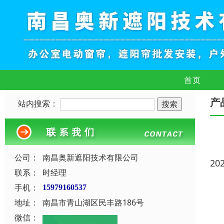
首页
产
站内搜索：
公司：
南昌奥新遮阳技术有限公司
20
联系：
时经理
手机：
15979160537
地址：
南昌市青山湖区民丰路186号
微信：