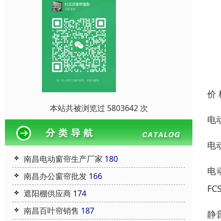
价
本站共被浏览过 5803642 次
电
电
南昌电动窗帘生产厂家
180
电
南昌办公窗帘批发
166
F
遮阳棚供应商
174
南昌百叶帘销售
187
静