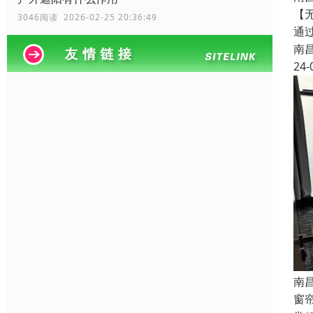
【
3046阅读 2026-02-25 20:36:49
通
南
24-
南
窗