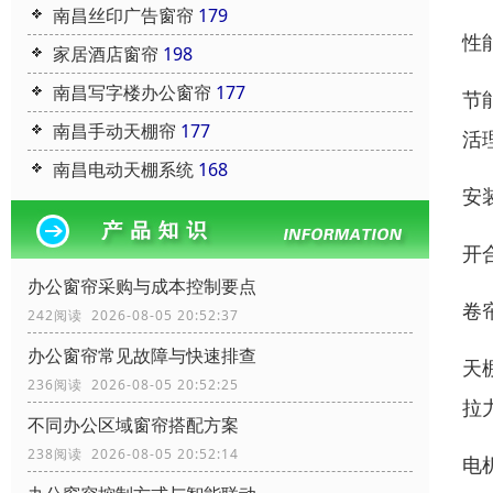
南昌丝印广告窗帘
179
性
家居酒店窗帘
198
南昌写字楼办公窗帘
177
节
南昌手动天棚帘
177
活
南昌电动天棚系统
168
安
开
办公窗帘采购与成本控制要点
卷
242阅读 2026-08-05 20:52:37
办公窗帘常见故障与快速排查
天
236阅读 2026-08-05 20:52:25
拉
不同办公区域窗帘搭配方案
238阅读 2026-08-05 20:52:14
电