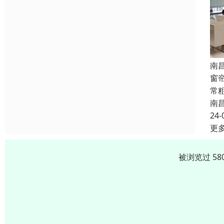
南
窗
常
南
24-
更
被浏览过 58