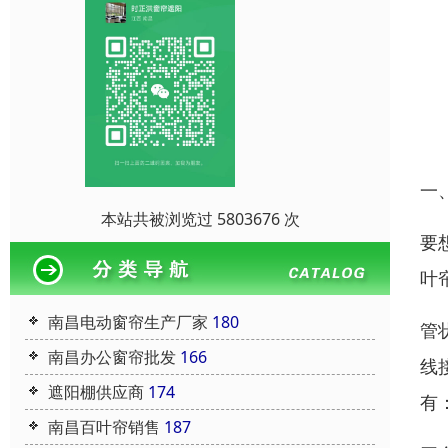
一
本站共被浏览过 5803676 次
要
叶
南昌电动窗帘生产厂家
180
管
南昌办公窗帘批发
166
线
遮阳棚供应商
174
有
南昌百叶帘销售
187